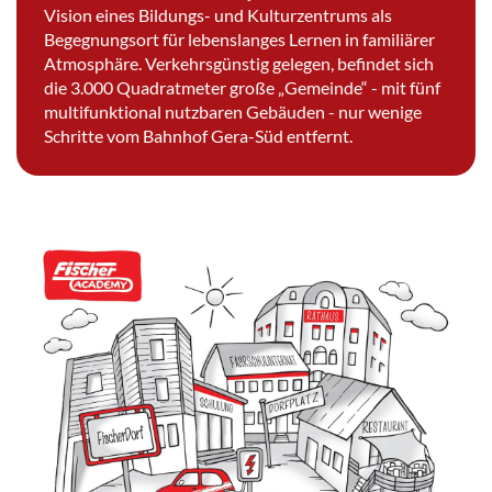
Vision eines Bildungs- und Kulturzentrums als
Begegnungsort für lebenslanges Lernen in familiärer
Atmosphäre. Verkehrsgünstig gelegen, befindet sich
die 3.000 Quadratmeter große „Gemeinde“ - mit fünf
multifunktional nutzbaren Gebäuden - nur wenige
Schritte vom Bahnhof Gera-Süd entfernt.