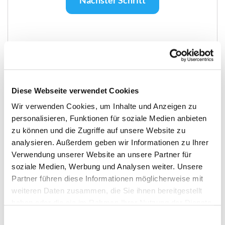
Details zum Modul anzeigen
Fragen?
Diese Webseite verwendet Cookies
Wir verwenden Cookies, um Inhalte und Anzeigen zu
personalisieren, Funktionen für soziale Medien anbieten
zu können und die Zugriffe auf unsere Website zu
analysieren. Außerdem geben wir Informationen zu Ihrer
Verwendung unserer Website an unsere Partner für
soziale Medien, Werbung und Analysen weiter. Unsere
Partner führen diese Informationen möglicherweise mit
Janine Steinbrücker
weiteren Daten zusammen, die Sie ihnen bereitgestellt
Spezialistin für LKW und BUS
haben oder die sie im Rahmen Ihrer Nutzung der Dienste
Tel. +49 (0)365 35103
gesammelt haben.
Einwilligungsauswahl
E-Mail senden