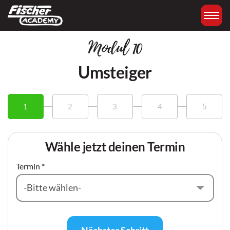
Modul 10
Umsteiger
1
2
3
4
5
Wähle jetzt deinen Termin
Termin *
▾
-Bitte wählen-
Nächster Schritt