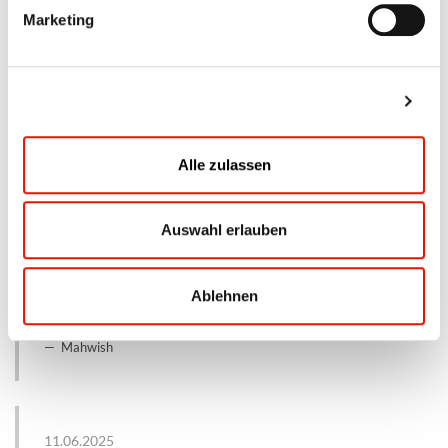
mit dir. Vielen Dank einfach nochmal an euch alle.
Marketing
Lena
Details zeigen
17.09.2025
Ein riesengroßes Dankeschön an euch und ganz
Alle zulassen
besonders an meinen Fahrlehrer Marco!
Mit deiner Geduld, Ruhe und deinem Humor hast
du jede Fahrstunde zu etwas Besonderem
Auswahl erlauben
gemacht. Du hast mir nicht nur das Fahren
beigebracht, sondern mir auch die Sicherheit
gegeben, die ich gebraucht habe. Danke, dass du
Ablehnen
immer an mich geglaubt hast – besser hätte ich es
mir nicht wünschen können! 💫
Mahwish
11.06.2025