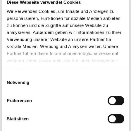
gesamte Team der Fischer Academy! In der
Diese Webseite verwendet Cookies
heutigen Zeit ist es wirklich nicht
Wir verwenden Cookies, um Inhalte und Anzeigen zu
selbstverständlich, den Führerschein so schnell
personalisieren, Funktionen für soziale Medien anbieten
und reibungslos machen zu können. Dank eurer
zu können und die Zugriffe auf unsere Website zu
professionellen Unterstützung und eures
analysieren. Außerdem geben wir Informationen zu Ihrer
Engagements hat alles perfekt funktioniert.
Verwendung unserer Website an unsere Partner für
Vielen Dank für die tolle Zeit und die großartige
soziale Medien, Werbung und Analysen weiter. Unsere
Ausbildung. Ich wünsche euch weiterhin alles
Partner führen diese Informationen möglicherweise mit
Gute und kann die Fischer Academy jedem, der
weiteren Daten zusammen, die Sie ihnen bereitgestellt
seinen Führerschein machen möchte, mit bestem
haben oder die sie im Rahmen Ihrer Nutzung der Dienste
Gewissen empfehlen! 🚗👏
gesammelt haben.
Einwilligungsauswahl
Valentin Gellert
Notwendig
Präferenzen
20.04.2026
Vielen lieben Dank an euch alle und vor allem an
Guido. Trotz anfänglichen Schwierigkeiten hat es
Statistiken
ja doch geklappt den Führerschein zu bekommen.
Wenn ich ihn nochmal machen müsste dann nur